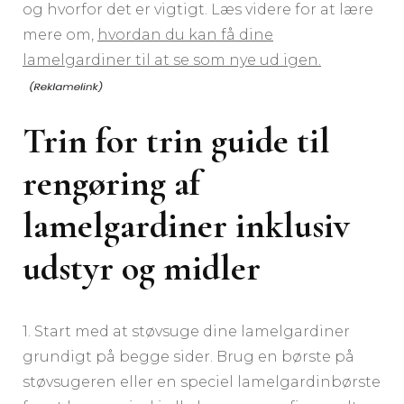
og hvorfor det er vigtigt. Læs videre for at lære
mere om,
hvordan du kan få dine
lamelgardiner til at se som nye ud igen.
Trin for trin guide til
rengøring af
lamelgardiner inklusiv
udstyr og midler
1. Start med at støvsuge dine lamelgardiner
grundigt på begge sider. Brug en børste på
støvsugeren eller en speciel lamelgardinbørste