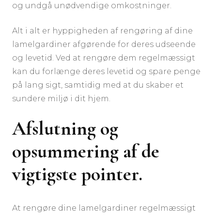
og undgå unødvendige omkostninger.
Alt i alt er hyppigheden af rengøring af dine
lamelgardiner afgørende for deres udseende
og levetid. Ved at rengøre dem regelmæssigt
kan du forlænge deres levetid og spare penge
på lang sigt, samtidig med at du skaber et
sundere miljø i dit hjem.
Afslutning og
opsummering af de
vigtigste pointer.
At rengøre dine lamelgardiner regelmæssigt