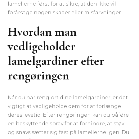
lamellerne først for at sikre, at den ikke vil
forårsage nogen skader eller misfarvninger.
Hvordan man
vedligeholder
lamelgardiner efter
rengøringen
Når du har rengjort dine lamelgardiner, er det
vigtigt at vedligeholde dem for at forlænge
deres levetid. Efter rengøringen kan du påføre
en beskyttende spray for at forhindre, at støv
og snavs sætter sig fast på lamellerne igen. Du