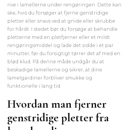
rive i lamellerne under rengøringen. Dette kan
ske, hvis du forsøger at fjerne genstridige
pletter eller snavs ved at gnide eller skrubbe
for hårdt. I stedet bør du forsøge at behandle
pletterne med en pletfjerner eller et mildt
rengøringsmiddel og lade det sidde i et par
minutter, før du forsigtigt tørrer det af med en
blød klud. På denne måde undgår du at
beskadige lamellerne og sikrer, at dine
lamelgardiner forbliver smukke og
funktionelle i lang tid.
Hvordan man fjerner
genstridige pletter fra