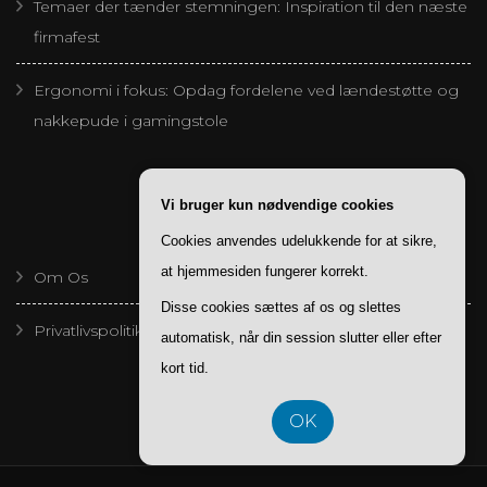
Temaer der tænder stemningen: Inspiration til den næste
firmafest
Ergonomi i fokus: Opdag fordelene ved lændestøtte og
nakkepude i gamingstole
Vi bruger kun nødvendige cookies
SIDER
Cookies anvendes udelukkende for at sikre,
at hjemmesiden fungerer korrekt.
Om Os
Disse cookies sættes af os og slettes
Privatlivspolitik
automatisk, når din session slutter eller efter
kort tid.
OK