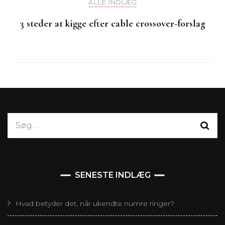
ALLE INDLÆG
3 steder at kigge efter cable crossover-forslag
Søg
efter:
SENESTE INDLÆG
Hvad betyder det, når ukendte numre ringer?