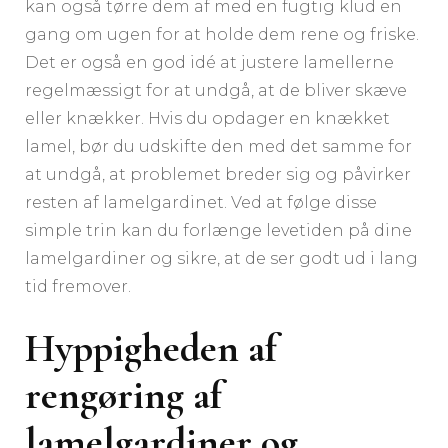
kan også tørre dem af med en fugtig klud en
gang om ugen for at holde dem rene og friske.
Det er også en god idé at justere lamellerne
regelmæssigt for at undgå, at de bliver skæve
eller knækker. Hvis du opdager en knækket
lamel, bør du udskifte den med det samme for
at undgå, at problemet breder sig og påvirker
resten af lamelgardinet. Ved at følge disse
simple trin kan du forlænge levetiden på dine
lamelgardiner og sikre, at de ser godt ud i lang
tid fremover.
Hyppigheden af
rengøring af
lamelgardiner og