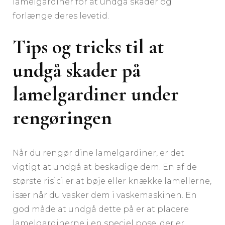
lamelgardiner for at undgå skader og
forlænge deres levetid.
Tips og tricks til at
undgå skader på
lamelgardiner under
rengøringen
Når du rengør dine lamelgardiner, er det
vigtigt at undgå at beskadige dem. En af de
største risici er at bøje eller knække lamellerne,
især når du vasker dem i vaskemaskinen. En
god måde at undgå dette på er at placere
lamelgardinerne i en speciel pose, der er