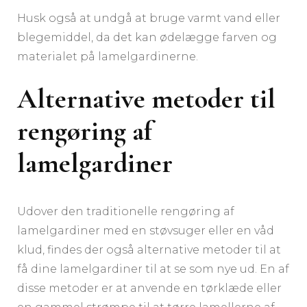
Husk også at undgå at bruge varmt vand eller
blegemiddel, da det kan ødelægge farven og
materialet på lamelgardinerne.
Alternative metoder til
rengøring af
lamelgardiner
Udover den traditionelle rengøring af
lamelgardiner med en støvsuger eller en våd
klud, findes der også alternative metoder til at
få dine lamelgardiner til at se som nye ud. En af
disse metoder er at anvende en tørklæde eller