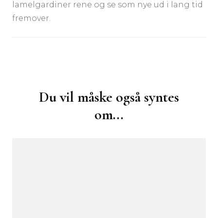
lamelgardiner rene og se som nye ud i lang tid
fremover.
Post
Navigation
Du vil måske også syntes
om...