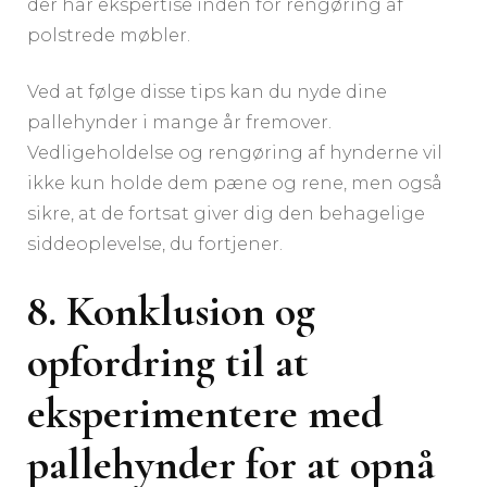
der har ekspertise inden for rengøring af
polstrede møbler.
Ved at følge disse tips kan du nyde dine
pallehynder i mange år fremover.
Vedligeholdelse og rengøring af hynderne vil
ikke kun holde dem pæne og rene, men også
sikre, at de fortsat giver dig den behagelige
siddeoplevelse, du fortjener.
8. Konklusion og
opfordring til at
eksperimentere med
pallehynder for at opnå