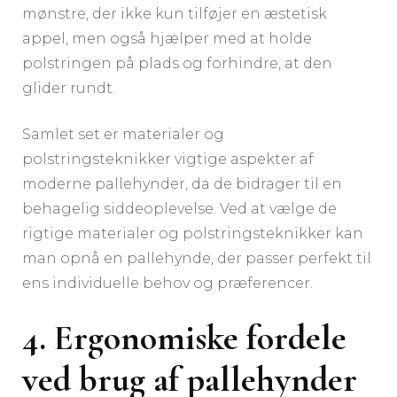
mønstre, der ikke kun tilføjer en æstetisk
appel, men også hjælper med at holde
polstringen på plads og forhindre, at den
glider rundt.
Samlet set er materialer og
polstringsteknikker vigtige aspekter af
moderne pallehynder, da de bidrager til en
behagelig siddeoplevelse. Ved at vælge de
rigtige materialer og polstringsteknikker kan
man opnå en pallehynde, der passer perfekt til
ens individuelle behov og præferencer.
4. Ergonomiske fordele
ved brug af pallehynder