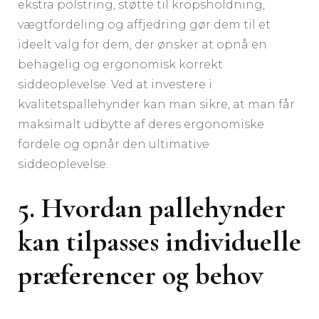
ekstra polstring, støtte til kropsholdning,
vægtfordeling og affjedring gør dem til et
ideelt valg for dem, der ønsker at opnå en
behagelig og ergonomisk korrekt
siddeoplevelse. Ved at investere i
kvalitetspallehynder kan man sikre, at man får
maksimalt udbytte af deres ergonomiske
fordele og opnår den ultimative
siddeoplevelse.
5. Hvordan pallehynder
kan tilpasses individuelle
præferencer og behov