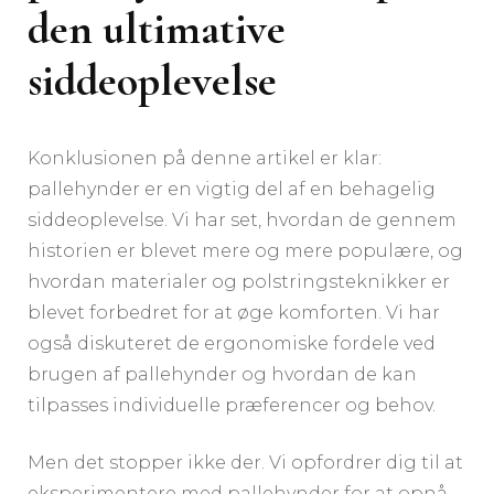
den ultimative
siddeoplevelse
Konklusionen på denne artikel er klar:
pallehynder er en vigtig del af en behagelig
siddeoplevelse. Vi har set, hvordan de gennem
historien er blevet mere og mere populære, og
hvordan materialer og polstringsteknikker er
blevet forbedret for at øge komforten. Vi har
også diskuteret de ergonomiske fordele ved
brugen af pallehynder og hvordan de kan
tilpasses individuelle præferencer og behov.
Men det stopper ikke der. Vi opfordrer dig til at
eksperimentere med pallehynder for at opnå