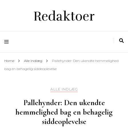
Redaktoer
Home
Alle Indlæg
Pallehynder: Den ukendte hemmelighed
bag en behagelig siddeoplevelse
ALLE INDLÆG
Pallehynder: Den ukendte
hemmelighed bag en behagelig
siddeoplevelse