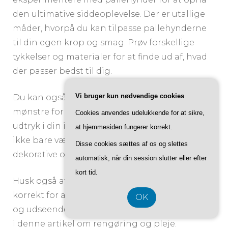
den ultimative siddeoplevelse. Der er utallige
måder, hvorpå du kan tilpasse pallehynderne
til din egen krop og smag. Prøv forskellige
tykkelser og materialer for at finde ud af, hvad
der passer bedst til dig.
Vi bruger kun nødvendige cookies
Du kan også eksperimentere med farver og
mønstre for at skabe et stilfuldt og personligt
Cookies anvendes udelukkende for at sikre,
udtryk i din indretning. Pallehynder behøver
at hjemmesiden fungerer korrekt.
ikke bare være funktionelle – de kan også være
Disse cookies sættes af os og slettes
dekorative og tilføje et unikt touch til rummet.
automatisk, når din session slutter eller efter
kort tid.
Husk også at vedligeholde dine pallehynder
korrekt for at sikre, at de bevarer deres komfort
OK
og udseende i lang tid. Følg de tips, vi har givet
i denne artikel om rengøring og pleje.