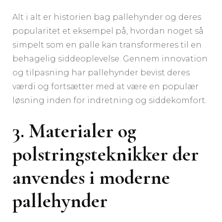
Alt i alt er historien bag pallehynder og deres
popularitet et eksempel på, hvordan noget så
simpelt som en palle kan transformeres til en
behagelig siddeoplevelse. Gennem innovation
og tilpasning har pallehynder bevist deres
værdi og fortsætter med at være en populær
løsning inden for indretning og siddekomfort.
3. Materialer og
polstringsteknikker der
anvendes i moderne
pallehynder