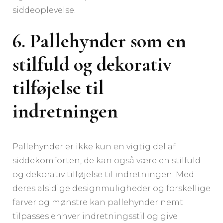
siddeoplevelse.
6. Pallehynder som en
stilfuld og dekorativ
tilføjelse til
indretningen
Pallehynder er ikke kun en vigtig del af
siddekomforten, de kan også være en stilfuld
og dekorativ tilføjelse til indretningen. Med
deres alsidige designmuligheder og forskellige
farver og mønstre kan pallehynder nemt
tilpasses enhver indretningsstil og give