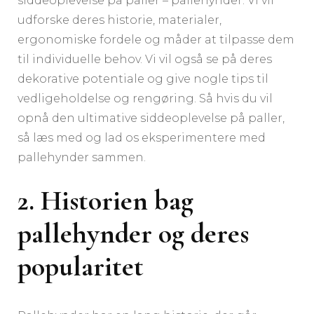
siddeoplevelse på paller – pallehynder. Vi vil
udforske deres historie, materialer,
ergonomiske fordele og måder at tilpasse dem
til individuelle behov. Vi vil også se på deres
dekorative potentiale og give nogle tips til
vedligeholdelse og rengøring. Så hvis du vil
opnå den ultimative siddeoplevelse på paller,
så læs med og lad os eksperimentere med
pallehynder sammen.
2. Historien bag
pallehynder og deres
popularitet