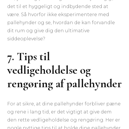
det til et hyggeligt og indbydende sted at
være. Så hvorfor ikke eksperimentere med
pallehynder og se, hvordan de kan forvandle
dit rum og give dig den ultimative
siddeoplevelse?
7. Tips til
vedligeholdelse og
rengøring af pallehynder
For at sikre, at dine pallehynder forbliver pæne
og rene i lang tid, er det vigtigt at give dem
den rette vedligeholdelse og rengøring. Her er
nogle nyttige tips til at holde dine pallehynder