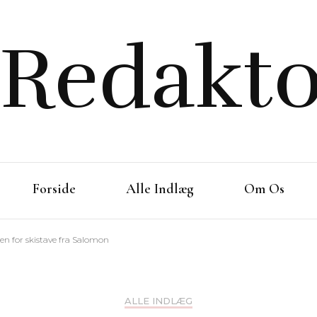
Redakto
Forside
Alle Indlæg
Om Os
en for skistave fra Salomon
ALLE INDLÆG