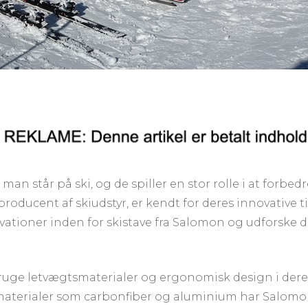
år man står på ski, og de spiller en stor rolle i at for
ducent af skiudstyr, er kendt for deres innovative til
novationer inden for skistave fra Salomon og udforske d
bruge letvægtsmaterialer og ergonomisk design i deres
aterialer som carbonfiber og aluminium har Salomon 