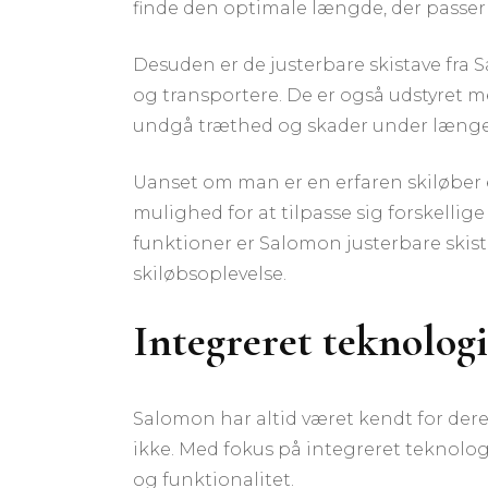
finde den optimale længde, der passer t
Desuden er de justerbare skistave fra 
og transportere. De er også udstyret m
undgå træthed og skader under længer
Uanset om man er en erfaren skiløber el
mulighed for at tilpasse sig forskelli
funktioner er Salomon justerbare skist
skiløbsoplevelse.
Integreret teknolog
Salomon har altid været kendt for deres
ikke. Med fokus på integreret teknolog
og funktionalitet.