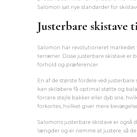
Salomon sat nye standarder for skistave
Justerbare skistave t
Salomon har revolutioneret markedet for
terræner. Disse justerbare skistave er b
forhold og præferencer.
En af de største fordele ved justerbare 
kan skiløbere få optimal støtte og bal
forcere stejle bakker eller dyb sne, hvi
forkortes, hvilket giver mere bevægels
Salomons justerbare skistave er også d
længder og er nemme at justere, så de p