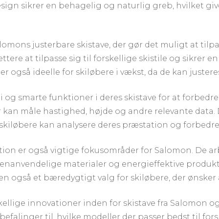
sign sikrer en behagelig og naturlig greb, hvilket gi
omons justerbare skistave, der gør det muligt at tilpa
ttere at tilpasse sig til forskellige skistile og sikre
 er også ideelle for skiløbere i vækst, da de kan justere
og smarte funktioner i deres skistave for at forbedr
 kan måle hastighed, højde og andre relevante data. 
skiløbere kan analysere deres præstation og forbedre
on er også vigtige fokusområder for Salomon. De ar
enanvendelige materialer og energieffektive produkt
n også et bæredygtigt valg for skiløbere, der ønsker a
orskellige innovationer inden for skistave fra Salomon
nbefalinger til, hvilke modeller der passer bedst til for