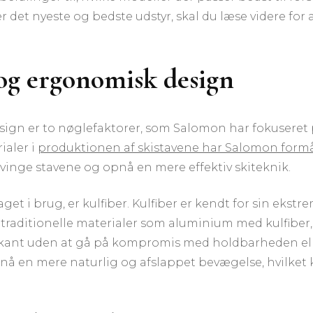
fter det nyeste og bedste udstyr, skal du læse videre
og ergonomisk design
gn er to nøglefaktorer, som Salomon har fokuseret på
ialer i
produktionen af skistavene har Salomon formå
t svinge stavene og opnå en mere effektiv skiteknik.
et i brug, er kulfiber. Kulfiber er kendt for sin ekstr
tte traditionelle materialer som aluminium med kulfiber
kant uden at gå på kompromis med holdbarheden eller
opnå en mere naturlig og afslappet bevægelse, hvilke