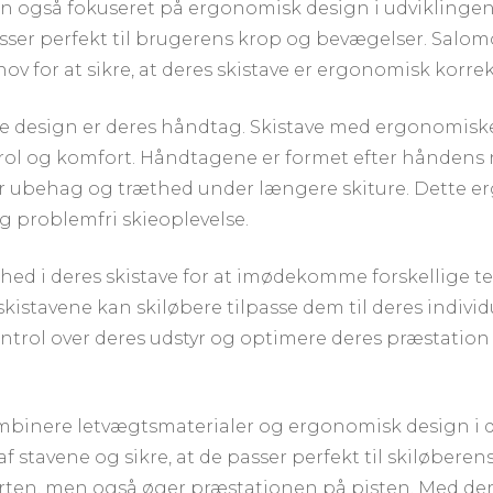
 også fokuseret på ergonomisk design i udviklingen 
ser perfekt til brugerens krop og bevægelser. Salomon
v for at sikre, at deres skistave er ergonomisk korrek
design er deres håndtag. Skistave med ergonomiske 
rol og komfort. Håndtagene er formet efter håndens n
 ubehag og træthed under længere skiture. Dette er
g problemfri skieoplevelse.
ed i deres skistave for at imødekomme forskellige ter
kistavene kan skiløbere tilpasse dem til deres indivi
kontrol over deres udstyr og optimere deres præstation
binere letvægtsmaterialer og ergonomisk design i de
f stavene og sikre, at de passer perfekt til skiløber
rten, men også øger præstationen på pisten. Med dere