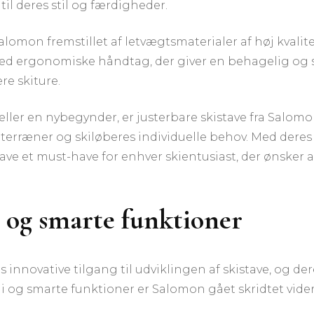
il deres stil og færdigheder.
Salomon fremstillet af letvægtsmaterialer af høj kval
ed ergonomiske håndtag, der giver en behagelig og sikk
e skiture.
ler en nybegynder, er justerbare skistave fra Salomon 
ge terræner og skiløberes individuelle behov. Med der
ave et must-have for enhver skientusiast, der ønsker a
i og smarte funktioner
 innovative tilgang til udviklingen af skistave, og d
i og smarte funktioner er Salomon gået skridtet vider