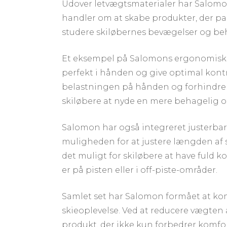
Udover letvægtsmaterialer har Salomon
handler om at skabe produkter, der pas
studere skiløbernes bevægelser og beho
Et eksempel på Salomons ergonomiske 
perfekt i hånden og give optimal kont
belastningen på hånden og forhindrer
skiløbere at nyde en mere behagelig o
Salomon har også integreret justerbarh
muligheden for at justere længden af s
det muligt for skiløbere at have fuld 
er på pisten eller i off-piste-områder.
Samlet set har Salomon formået at kom
skieoplevelse. Ved at reducere vægten a
produkt, der ikke kun forbedrer komfo