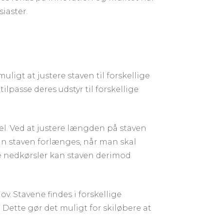
iaster.
ligt at justere staven til forskellige
ilpasse deres udstyr til forskellige
sel. Ved at justere længden på staven
an staven forlænges, når man skal
ette nedkørsler kan staven derimod
. Stavene findes i forskellige
 Dette gør det muligt for skiløbere at