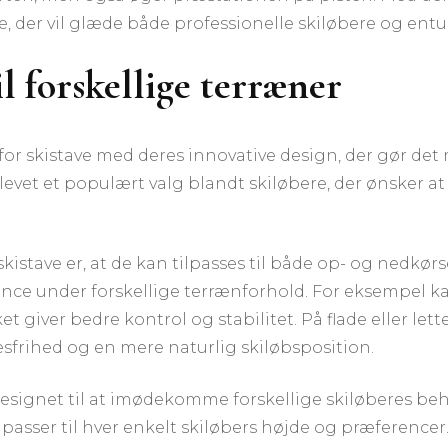
, der vil glæde både professionelle skiløbere og entus
il forskellige terræner
 skistave med deres innovative design, der gør det mu
levet et populært valg blandt skiløbere, der ønsker at t
skistave er, at de kan tilpasses til både op- og nedkør
ance under forskellige terrænforhold. For eksempel k
lket giver bedre kontrol og stabilitet. På flade eller l
esfrihed og en mere naturlig skiløbsposition.
esignet til at imødekomme forskellige skiløberes behov
asser til hver enkelt skiløbers højde og præferencer.