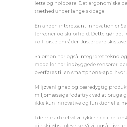
lette og holdbare. Det ergonomiske de
træthed under lange skidage.
En anden interessant innovation er Sal
terræner og skiforhold. Dette gør det le
i off-piste områder. Justerbare skistave
Salomon har også integreret teknologi 
modeller har indbyggede sensorer, der
overføres til en smartphone-app, hvor 
Miljøvenlighed og bæredygtig produkti
miljømæssige fodaftryk ved at bruge g
ikke kun innovative og funktionelle, me
I denne artikel vil vi dykke ned i de f
din skiløbsoplevelse. Vi vil også give a