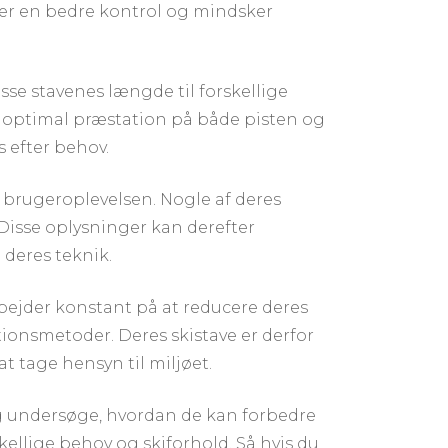
ver en bedre kontrol og mindsker
sse stavenes længde til forskellige
r en optimal præstation på både pisten og
s efter behov.
e brugeroplevelsen. Nogle af deres
Disse oplysninger kan derefter
 deres teknik.
bejder konstant på at reducere deres
ionsmetoder. Deres skistave er derfor
t tage hensyn til miljøet.
 og undersøge, hvordan de kan forbedre
skellige behov og skiforhold. Så hvis du