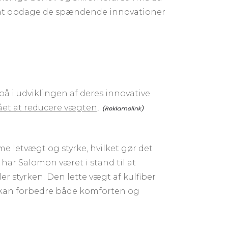
 for at opdage de spændende innovationer
 i udviklingen af deres innovative
et at reducere vægten,
eme letvægt og styrke, hvilket gør det
, har Salomon været i stand til at
 styrken. Den lette vægt af kulfiber
t kan forbedre både komforten og