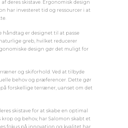
af deres skistave. Ergonomisk design
 har investeret tid og ressourcer i at
te.
håndtag er designet til at passe
aturlige greb, hvilket reducerer
gonomiske design gør det muligt for
ræner og skiforhold. Ved at tilbyde
duelle behov og præferencer. Dette gør
 på forskellige terræner, uanset om det
res skistave for at skabe en optimal
ens krop og behov, har Salomon skabt et
s fokus på innovation og kvalitet har