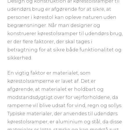
Design og konstruktion af kørestolsramper til
udendørs brug er afgørende for at sikre, at
personer i kørestol kan opleve naturen uden
begrænsninger. Når man designer og
konstruerer kørestolsramper til udendørs brug,
er der flere faktorer, der skal tages i
betragtning for at sikre både funktionalitet og
sikkerhed.
En vigtig faktor er materialet, som
kørestolsramperne er lavet af. Det er
afgørende, at materialet er holdbart og
modstandsdygtigt over for vejrforholdene, da
ramperne vil blive udsat for vind, regn og sollys.
Typiske materialer, der anvendes til udendørs
kørestolsramper, er aluminium og stål, da disse
materialer er lette, stærke og kan modstå rust.