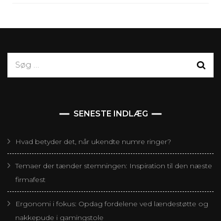
Søg
efter:
SENESTE INDLÆG
Hvad betyder det, når ukendte numre ringer?
Temaer der tænder stemningen: Inspiration til den næste
firmafest
Ergonomi i fokus: Opdag fordelene ved lændestøtte og
nakkepude i gamingstole