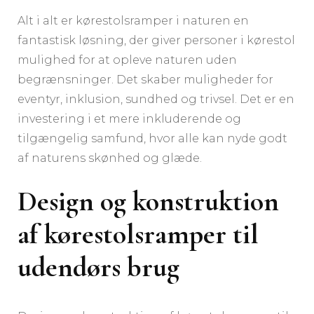
Alt i alt er kørestolsramper i naturen en
fantastisk løsning, der giver personer i kørestol
mulighed for at opleve naturen uden
begrænsninger. Det skaber muligheder for
eventyr, inklusion, sundhed og trivsel. Det er en
investering i et mere inkluderende og
tilgængelig samfund, hvor alle kan nyde godt
af naturens skønhed og glæde.
Design og konstruktion
af kørestolsramper til
udendørs brug