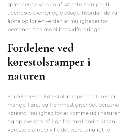
spændende verden af kørestolsramper til
udendørs eventyr og opdage, hvordan de kan
åbne op for en verden af muligheder for
personer med mobilitetsudfordringer.
Fordelene ved
kørestolsramper i
naturen
Fordelene ved kørestolsramper i naturen er
mange. Først og fremmest giver det personer i
kørestol mulighed for at komme ud i naturen
og opleve den på lige fod med andre. Uden
kørestolsramper ville det være umuligt for