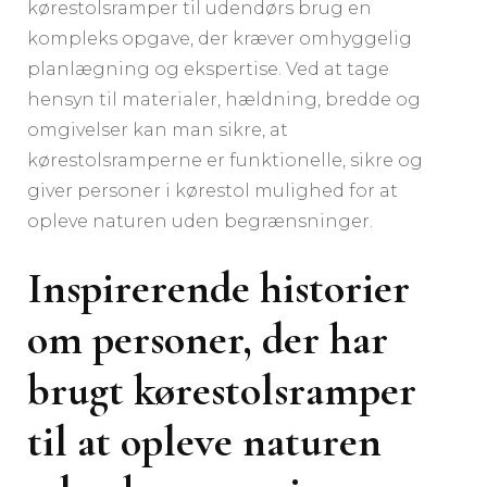
kørestolsramper til udendørs brug en
kompleks opgave, der kræver omhyggelig
planlægning og ekspertise. Ved at tage
hensyn til materialer, hældning, bredde og
omgivelser kan man sikre, at
kørestolsramperne er funktionelle, sikre og
giver personer i kørestol mulighed for at
opleve naturen uden begrænsninger.
Inspirerende historier
om personer, der har
brugt kørestolsramper
til at opleve naturen