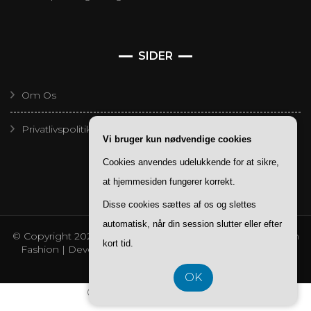
SIDER
Om Os
Privatlivspolitik
Vi bruger kun nødvendige cookies
Cookies anvendes udelukkende for at sikre,
at hjemmesiden fungerer korrekt.
Disse cookies sættes af os og slettes
automatisk, når din session slutter eller efter
© Copyright 2026
Redaktoer
. All Rights Reserved.
Blossom
kort tid.
Fashion | Developed By
Blossom Themes
. Powered by
WordPress
.
Privatlivspolitik
OK
CVR-Nummer 3740 7739