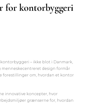
r for kontorbyggeri
 kontorbyggeri – ikke blot i Danmark,
g menneskecentreret design formår
e forestillinger om, hvordan et kontor
me innovative koncepter, hvor
e arbejdsmiljøer grænserne for, hvordan