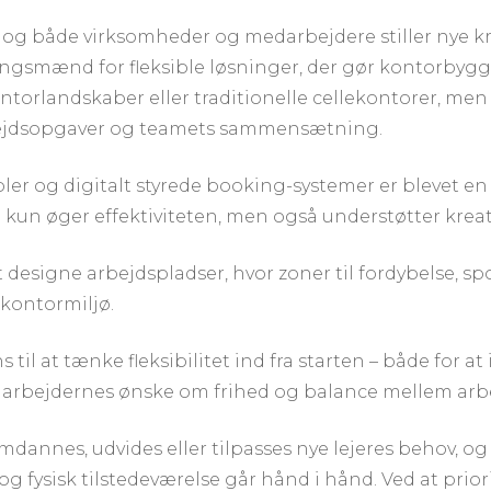
g, og både virksomheder og medarbejdere stiller nye kr
gsmænd for fleksible løsninger, der gør kontorbygger
torlandskaber eller traditionelle cellekontorer, men
rbejdsopgaver og teamets sammensætning.
er og digitalt styrede booking-systemer er blevet en
e kun øger effektiviteten, men også understøtter krea
 designe arbejdspladser, hvor zoner til fordybelse, s
 kontormiljø.
s til at tænke fleksibilitet ind fra starten – både f
arbejdernes ønske om frihed og balance mellem arbej
omdannes, udvides eller tilpasses nye lejeres behov, 
fysisk tilstedeværelse går hånd i hånd. Ved at priori