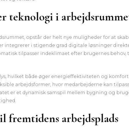
r teknologi i arbejdsrumme
dsrummet, opstår der helt nye muligheder for at skab
 integrerer i stigende grad digitale løsninger direkte
omatisk tilpasser indeklimaet efter brugernes behov,
lys, hvilket både øger energieffektiviteten og komfo
ksible arbejdsformer, hvor medarbejderne kan tilpass
atet er et dynamisk samspil mellem bygning og bruge
tighed.
til fremtidens arbejdsplads