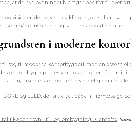
med, at de nye bygninger bidrager positivt til byens r
 og visioner, der driver udviklingen, og stiller skar
ri, som både inspirerer og sætter dagsordenen for fr
grundsten i moderne kontor
t tillæg til moderne kontorbyggeri, men en essentie
r af design- og byggeprocessen. Fokus ligger på at m
entilation, grønne tage og genanvendelige materialer.
som DGNB og LEED, der sikrer, at både miljømæssige, s
itekt københavn – til- og ombygning i Gentofte