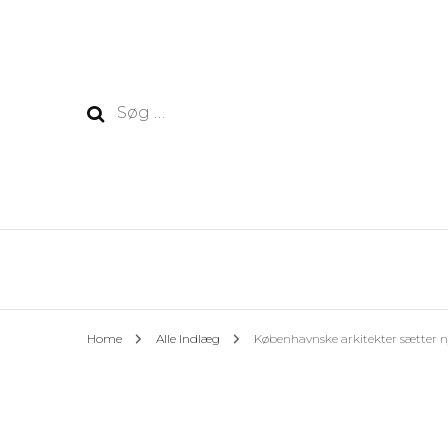
Søg
efter:
Home
Alle Indlæg
Københavnske arkitekter sætter n