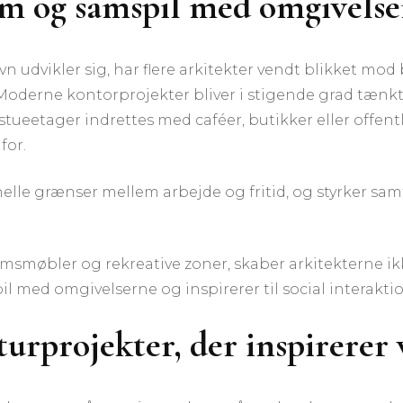
m og samspil med omgivelse
 udvikler sig, har flere arkitekter vendt blikket mod b
derne kontorprojekter bliver i stigende grad tænkt
ueetager indrettes med caféer, butikker eller offent
for.
onelle grænser mellem arbejde og fritid, og styrker sa
msmøbler og rekreative zoner, skaber arkitekterne ik
pil med omgivelserne og inspirerer til social interakt
urprojekter, der inspirerer