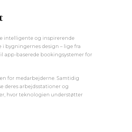
t
e intelligente og inspirerende
 i bygningernes design – lige fra
 til app-baserede bookingsystemer for
rten for medarbejderne. Samtidig
e deres arbejdsstationer og
r, hvor teknologien understøtter