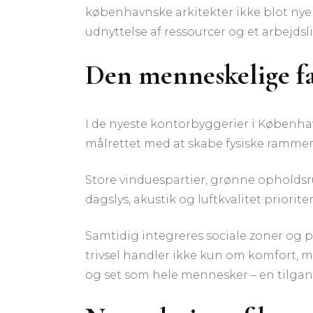
københavnske arkitekter ikke blot nye
udnyttelse af ressourcer og et arbejds
Den menneskelige fa
I de nyeste kontorbyggerier i Københav
målrettet med at skabe fysiske rammer,
Store vinduespartier, grønne opholdsru
dagslys, akustik og luftkvalitet prioriter
Samtidig integreres sociale zoner og 
trivsel handler ikke kun om komfort, 
og set som hele mennesker – en tilgang