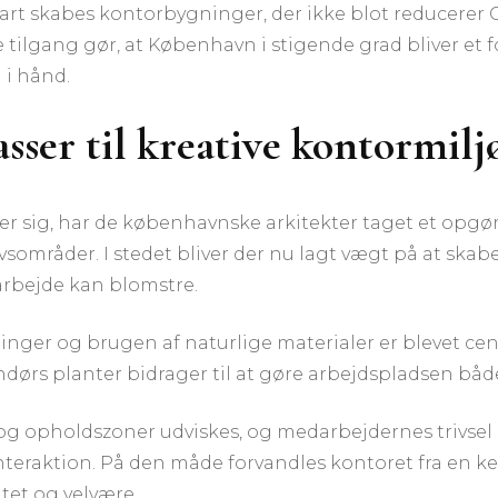
rt skabes kontorbygninger, der ikke blot reducerer C
tilgang gør, at København i stigende grad bliver et
 i hånd.
ser til kreative kontormilj
er sig, har de københavnske arkitekter taget et opgø
sområder. I stedet bliver der nu lagt vægt på at ska
arbejde kan blomstre.
sninger og brugen af naturlige materialer er blevet ce
dørs planter bidrager til at gøre arbejdspladsen bå
 og opholdszoner udviskes, og medarbejdernes trivsel
l interaktion. På den måde forvandles kontoret fra en
tet og velvære.