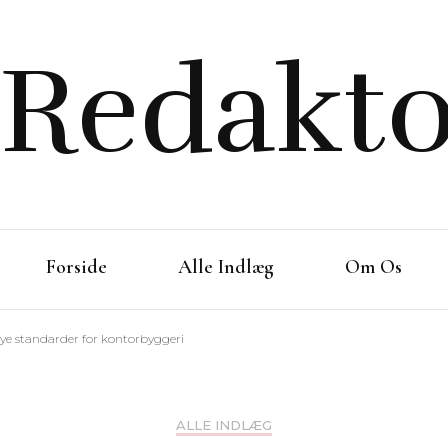
Redakto
Forside
Alle Indlæg
Om Os
ye standarder for kontorbyggeri
ALLE INDLÆG