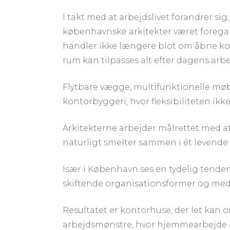
I takt med at arbejdslivet forandrer si
københavnske arkitekter været foregan
handler ikke længere blot om åbne kon
rum kan tilpasses alt efter dagens a
Flytbare vægge, multifunktionelle møbl
kontorbyggeri, hvor fleksibiliteten ikk
Arkitekterne arbejder målrettet med at
naturligt smelter sammen i ét levende
Især i København ses en tydelig tenden
skiftende organisationsformer og med
Resultatet er kontorhuse, der let kan 
arbejdsmønstre, hvor hjemmearbejde og 