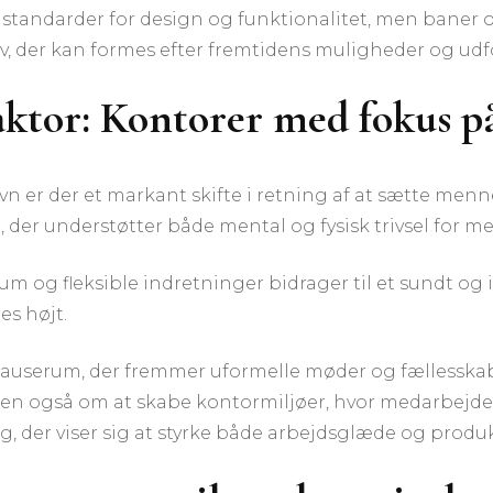
 standarder for design og funktionalitet, men baner
liv, der kan formes efter fremtidens muligheder og udf
ktor: Kontorer med fokus på
n er der et markant skifte i retning af at sætte menn
 der understøtter både mental og fysisk trivsel for m
m og fleksible indretninger bidrager til et sundt og 
es højt.
pauserum, der fremmer uformelle møder og fællesskab
men også om at skabe kontormiljøer, hvor medarbejde
, der viser sig at styrke både arbejdsglæde og produkt