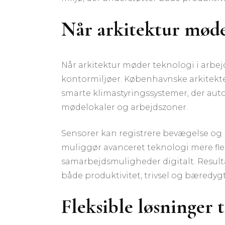
Når arkitektur møde
Når arkitektur møder teknologi i arbej
kontormiljøer. Københavnske arkitekter
smarte klimastyringssystemer, der aut
mødelokaler og arbejdszoner.
Sensorer kan registrere bevægelse og 
muliggør avanceret teknologi mere fle
samarbejdsmuligheder digitalt. Result
både produktivitet, trivsel og bæredyg
Fleksible løsninger 