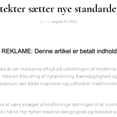
ekter sætter nye standarde
by
on
august 29, 2025
ste år sat markante aftryk på udviklingen af moderne
e. Med en blanding af nytænkning, bæredygtighed o
dsrum, der både inspirerer og udfordrer traditionell
ra at være præget af ensformige løsninger til at rum
nd i hånd. Her flytter kreative designgreb og fleksibl