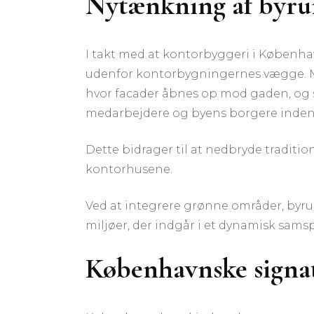
Nytænkning af byru
I takt med at kontorbyggeri i København
udenfor kontorbygningernes vægge. Mo
hvor facader åbnes op mod gaden, og st
medarbejdere og byens borgere inden
Dette bidrager til at nedbryde traditi
kontorhusene.
Ved at integrere grønne områder, byru
miljøer, der indgår i et dynamisk sams
Københavnske signat