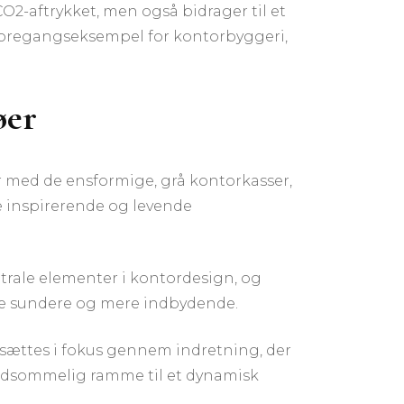
O2-aftrykket, men også bidrager til et
 foregangseksempel for kontorbyggeri,
øer
r med de ensformige, grå kontorkasser,
be inspirerende og levende
ntrale elementer i kontordesign, og
de sundere og mere indbydende.
 sættes i fokus gennem indretning, der
 kedsommelig ramme til et dynamisk