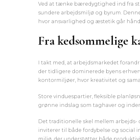
Ved at tænke bæredygtighed ind fra sta
sundere arbejdsmiljø og byrum. Denne 
hvor ansvarlighed og æstetik går hånd
Fra kedsommelige kas
I takt med, at arbejdsmarkedet forandr
der tidligere dominerede byens erhverv
kontormiljøer, hvor kreativitet og sam
Store vinduespartier, fleksible planlø
grønne indslag som taghaver og inden
Det traditionelle skel mellem arbejds-
inviterer til både fordybelse og socia
miljø, der understøtter både produktivi