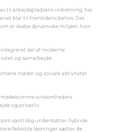
av til arbejdspladsens indretning, har
iet klar til fremtidens behov. Det
 om at skabe dynamiske miljøer, hvor
 integreret del af moderne
tivitet og samarbejde.
pontane møder og sociale aktiviteter
or at imødekomme virksomheders
de og privatliv.
og som samtidig understøtter hybride
tere fleksible løsninger sætter de