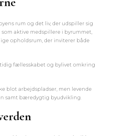
rne
yens rum og det liv, der udspiller sig
 som aktive medspillere i byrummet,
lige opholdsrum, der inviterer både
mtidig fællesskabet og bylivet omkring
ke blot arbejdspladser, men levende
ion samt bæredygtig byudvikling.
 verden