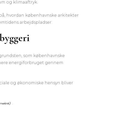
um og klimaaftryk.
pt på, hvordan københavnske arkitekter
emtidens arbejdspladser.
byggeri
l grundsten, som københavnske
inimere energiforbruget gennem
ociale og økonomiske hensyn bliver
.