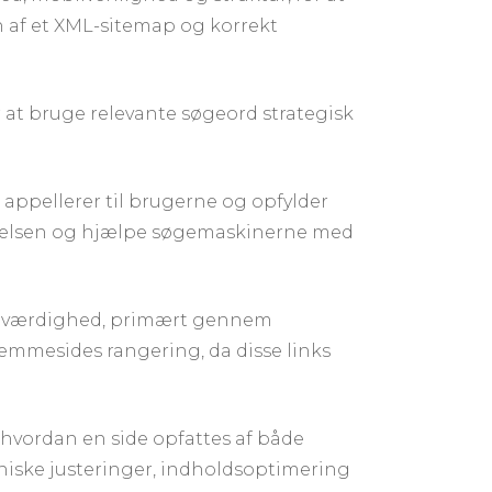
n af et XML-sitemap og korrekt
at bruge relevante søgeord strategisk
appellerer til brugerne og opfylder
plevelsen og hjælpe søgemaskinerne med
 troværdighed, primært gennem
hjemmesides rangering, da disse links
 hvordan en side opfattes af både
niske justeringer, indholdsoptimering