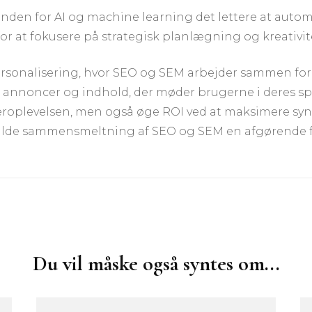
inden for AI og machine learning det lettere at autom
or at fokusere på strategisk planlægning og kreativit
 personalisering, hvor SEO og SEM arbejder sammen for 
nnoncer og indhold, der møder brugerne i deres spec
geroplevelsen, men også øge ROI ved at maksimere syn
fulde sammensmeltning af SEO og SEM en afgørende fa
Du vil måske også syntes om...