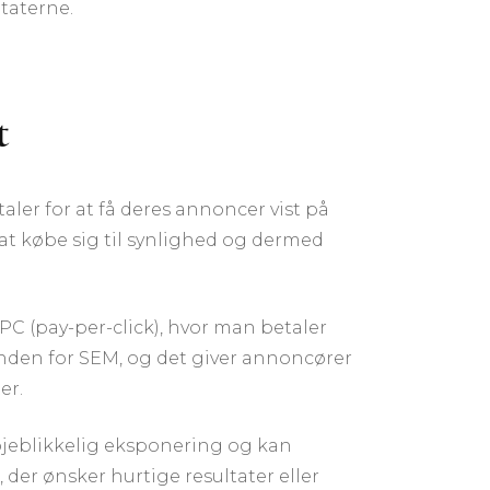
ltaterne.
t
aler for at få deres annoncer vist på
t købe sig til synlighed og dermed
PC (pay-per-click), hvor man betaler
inden for SEM, og det giver annoncører
er.
 øjeblikkelig eksponering og kan
der ønsker hurtige resultater eller