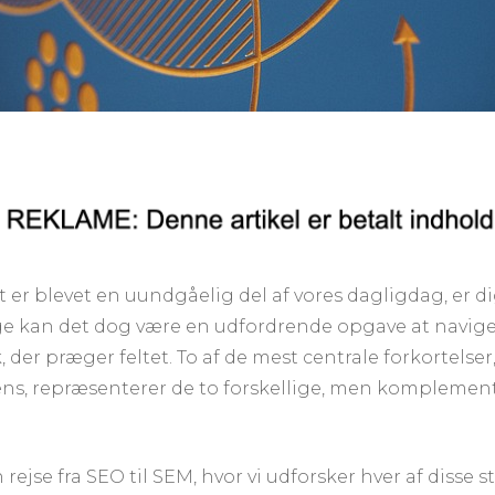
tet er blevet en uundgåelig del af vores dagligdag, er 
e kan det dog være en udfordrende opgave at navige
der præger feltet. To af de mest centrale forkortelser
ns, repræsenterer de to forskellige, men komplementær
 rejse fra SEO til SEM, hvor vi udforsker hver af disse 