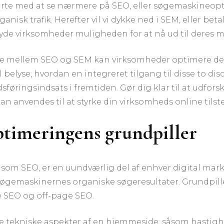
tarte med at se nærmere på SEO, eller søgemaskineopt
sk trafik. Herefter vil vi dykke ned i SEM, eller be
lbyde virksomheder muligheden for at nå ud til dere
rne mellem SEO og SEM kan virksomheder optimere der
l belyse, hvordan en integreret tilgang til disse to di
ngsindsats i fremtiden. Gør dig klar til at udforske
an anvendes til at styrke din virksomheds online tilst
timeringens grundpiller
m SEO, er en uundværlig del af enhver digital marke
øgemaskinernes organiske søgeresultater. Grundpill
e SEO og off-page SEO.
 tekniske aspekter af en hjemmeside, såsom hastighe