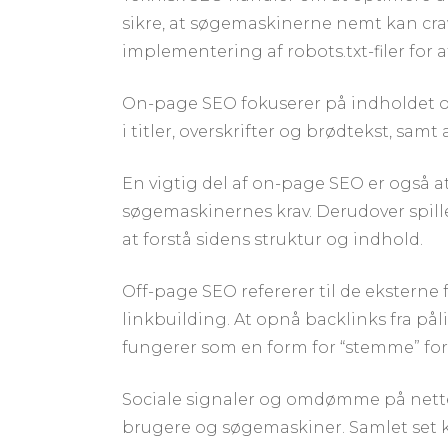
sikre, at søgemaskinerne nemt kan cra
implementering af robots.txt-filer for at
On-page SEO fokuserer på indholdet o
i titler, overskrifter og brødtekst, samt
En vigtig del af on-page SEO er også 
søgemaskinernes krav. Derudover spill
at forstå sidens struktur og indhold.
Off-page SEO refererer til de ekstern
linkbuilding. At opnå backlinks fra pål
fungerer som en form for “stemme” for 
Sociale signaler og omdømme på nettet 
brugere og søgemaskiner. Samlet set k