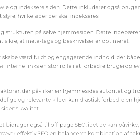
wle og indeksere siden. Dette inkluderer også bruge
 styre, hvilke sider der skal indekseres.
g strukturen på selve hjemmesiden. Dette indebærer 
 at sikre, at meta-tags og beskrivelser er optimeret.
at skabe værdifuldt og engagerende indhold, der både 
er interne links en stor rolle i at forbedre brugero
e faktorer, der påvirker en hjemmesides autoritet og
idelige og relevante kilder kan drastisk forbedre en 
sidens kvalitet.
bidrager også til off-page SEO, idet de kan påvirke,
ræver effektiv SEO en balanceret kombination af tek