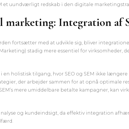
 et uundværligt redskab i den digitale marketingstra
al marketing: Integration a
rden fortsætter med at udvikle sig, bliver integratio
arketing) stadig mere essentiel for virksomheder, d
 i en holistisk tilgang, hvor SEO og SEM ikke længere 
ier, der arbejder sammen for at opnå optimale resul
 SEM’s mere umiddelbare betalte kampagner, kan vi
nalyse og kundeindsigt, da effektiv integration afhæng
dfærd.