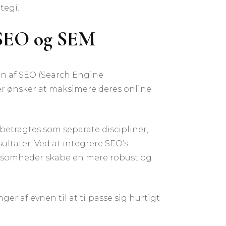
tegi.
f SEO og SEM
nen af SEO (Search Engine
er ønsker at maksimere deres online
betragtes som separate discipliner,
tater. Ved at integrere SEO’s
rksomheder skabe en mere robust og
er af evnen til at tilpasse sig hurtigt