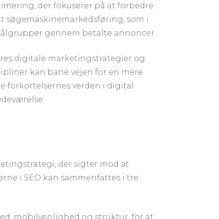
imering, der fokuserer på at forbedre
talt søgemaskinemarkedsføring, som i
s målgrupper gennem betalte annoncer.
es digitale marketingstrategier og
scipliner kan bane vejen for en mere
 forkortelsernes verden i digital
edeværelse.
tingstrategi, der sigter mod at
erne i SEO kan sammenfattes i tre
d, mobilvenlighed og struktur, for at