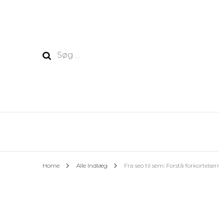
Søg
efter:
Home
Alle Indlæg
Fra seo til sem: Forstå forkortelse