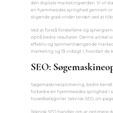
den digitale marketingverden. Vi vil s
en hjemmesides synlighed gennem organi
stigende grad vinder terræn ved at ti
Ved at forstå forskellene og synergie
opnå bedre resultater. Denne artikel vi
effektiv og sammenhængende markedsføri
marketing og få indsigt i, hvordan de k
SEO: Søgemaskineop
Søgemaskineoptimering, bedre kendt so
forbedre en hjemmesides synlighed i s
hovedkategorier: teknisk SEO, on-pag
Teknisk SEO handler om at optimere de