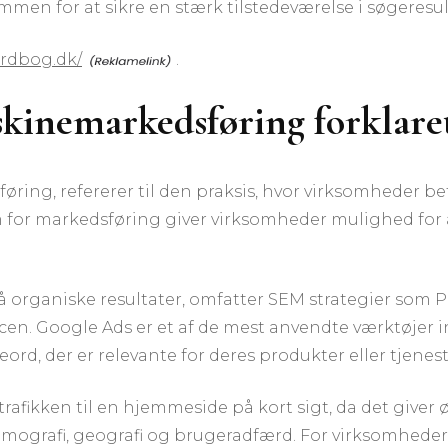
mmen for at sikre en stærk tilstedeværelse i søgeresu
ordbog.dk/
.
kinemarkedsføring forklare
ing, refererer til den praksis, hvor virksomheder bet
for markedsføring giver virksomheder mulighed for a
 organiske resultater, omfatter SEM strategier som P
en. Google Ads er et af de mest anvendte værktøjer 
ord, der er relevante for deres produkter eller tjenest
rafikken til en hjemmeside på kort sigt, da det giver
ografi, geografi og brugeradfærd. For virksomheder, 