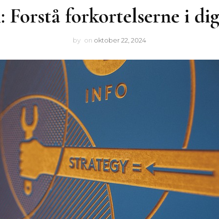
m: Forstå forkortelserne i di
by
on
oktober 22, 2024