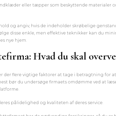
håndklæder eller tæpper som beskyttende materialer o
old og angiv, hvis de indeholder skrøbelige genstande,
følge disse enkle, men effektive teknikker kan du minim
res nye hjem.
ttefirma: Hvad du skal overve
r der flere vigtige faktorer at tage i betragtning for at 
mest bør du undersøge firmaets omdømme ved at læse 
latforme.
eres pålidelighed og kvaliteten af deres service.