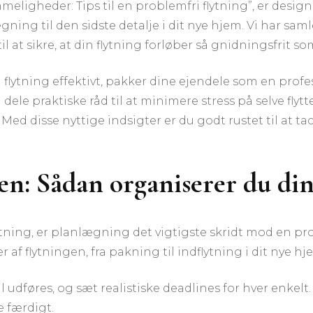
eligheder: Tips til en problemfri flytning”, er design
ning til den sidste detalje i dit nye hjem. Vi har samle
il at sikre, at din flytning forløber så gnidningsfrit s
 flytning effektivt, pakker dine ejendele som en profes
i dele praktiske råd til at minimere stress på selve flyt
ed disse nyttige indsigter er du godt rustet til at tac
en: Sådan organiserer du din
ytning, er planlægning det vigtigste skridt mod en pro
r af flytningen, fra pakning til indflytning i dit nye hj
l udføres, og sæt realistiske deadlines for hver enkelt.
e færdigt.