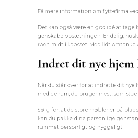
Få mere information om flyttefirma ve
Det kan også være en god idé at tage 
genskabe opsætningen. Endelig, husk at 
roen midt i kaosset. Med lidt omtanke
Indret dit nye hjem 
Når du står over for at indrette dit ny
med de rum, du bruger mest, som stue
Sørg for, at de store møbler er på plad
kan du pakke dine personlige genstand
rummet personligt og hyggeligt.