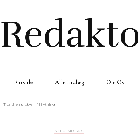
Redakto
Forside
Alle Indlæg
Om Os
 Tips til en problemfri flytning
ALLE INDLÆG