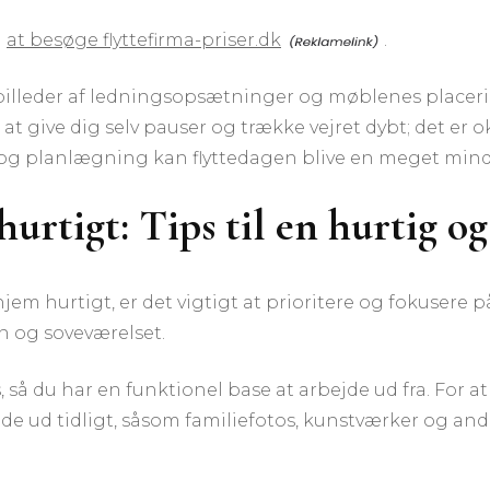
d
at besøge flyttefirma-priser.dk
.
billeder af ledningsopsætninger og møblenes placeri
give dig selv pauser og trække vejret dybt; det er oka
 og planlægning kan flyttedagen blive en meget mind
hurtigt: Tips til en hurtig o
e hjem hurtigt, er det vigtigt at prioritere og fokuser
n og soveværelset.
s, så du har en funktionel base at arbejde ud fra. For
e ud tidligt, såsom familiefotos, kunstværker og and