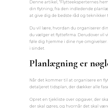
Denne artikel, “Flytteeksperternes hemm
din flytning, fra den indledende planlæg
at give dig de bedste råd og teknikker t
Du vil lære, hvordan du organiserer din
du vælger et flyttefirma. Derudover vil v
føle dig hjemme i dine nye omgivelser. M
i sindet.
Planlægning er nøgl
Når det kommer til at organisere en fl
detaljeret tidsplan, der dækker alle fase
Opret en tjekliste over opgaver, der ska
der skal gøres, og hvornår det skal vær