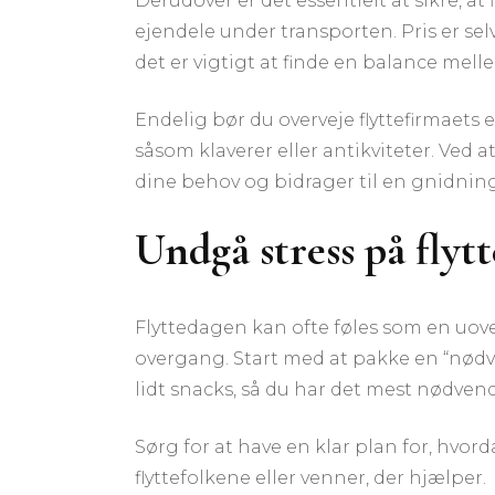
Derudover er det essentielt at sikre, at
ejendele under transporten. Pris er selv
det er vigtigt at finde en balance melle
Endelig bør du overveje flyttefirmaets 
såsom klaverer eller antikviteter. Ved a
dine behov og bidrager til en gnidnings
Undgå stress på flyt
Flyttedagen kan ofte føles som en uo
overgang. Start med at pakke en “nødve
lidt snacks, så du har det mest nødven
Sørg for at have en klar plan for, hvor
flyttefolkene eller venner, der hjælper.