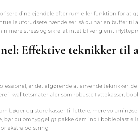
orisere dine ejendele efter rum eller funktion for a
entuelle uforudsete hændelser, så du har en buffer til
nimere stress og sikre, at intet bliver glemt i flyttep
nel: Effektive teknikker til 
fessionel, er det afgørende at anvende teknikker, de
re i kvalitetsmaterialer som robuste flyttekasser, bob
m bøger og store kasser til lettere, mere voluminøse
 bør du omhyggeligt pakke dem ind i bobleplast elle
r ekstra polstring.