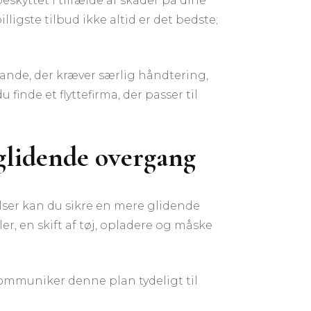
beskyttet i tilfælde af skader på dine
ligste tilbud ikke altid er det bedste;
stande, der kræver særlig håndtering,
finde et flyttefirma, der passer til
 glidende overgang
ser kan du sikre en mere glidende
r, en skift af tøj, opladere og måske
 kommuniker denne plan tydeligt til