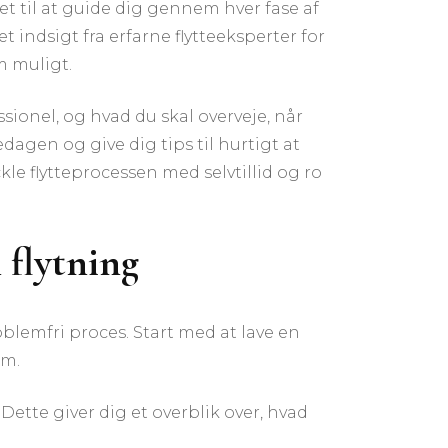
et til at guide dig gennem hver fase af
t indsigt fra erfarne flytteeksperter for
om muligt.
sionel, og hvad du skal overveje, når
tedagen og give dig tips til hurtigt at
kle flytteprocessen med selvtillid og ro
 flytning
blemfri proces. Start med at lave en
em.
 Dette giver dig et overblik over, hvad