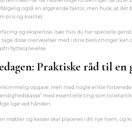
 flyttefirmaet har de nødvendige forsikringer, så du er 
følgelig også en afgørende faktor, men husk, at det bil
m pris og kvalitet.
erfaring og ekspertise, især hvis du har specielle gen
t tage disse overvejelser med i dine beslutninger kan du 
fri flytteoplevelse.
tedagen: Praktiske råd til en
verkommelig opgave, men med nogle enkle forberedel
ndighedskasse” med essentielle ting som toiletartikle
dige lige ved hånden.
dan møbler og kasser skal placeres i dit nye hjem, og