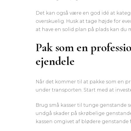
Det kan også være en god idé at kateg
overskuelig. Husk at tage højde for ev
at have en solid plan på plads kan du mi
Pak som en professio
ejendele
Når det kommer til at pakke som en pro
under transporten. Start med at investe
Brug små kasser til tunge genstande so
undgå skader på skrøbelige genstande,
kassen omgivet af blødere genstande fo