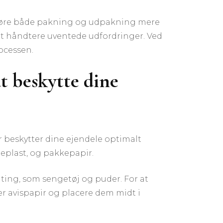
t gøre både pakning og udpakning mere
 at håndtere uventede udfordringer. Ved
rocessen.
at beskytte dine
r beskytter dine ejendele optimalt
leplast, og pakkepapir.
 ting, som sengetøj og puder. For at
r avispapir og placere dem midt i