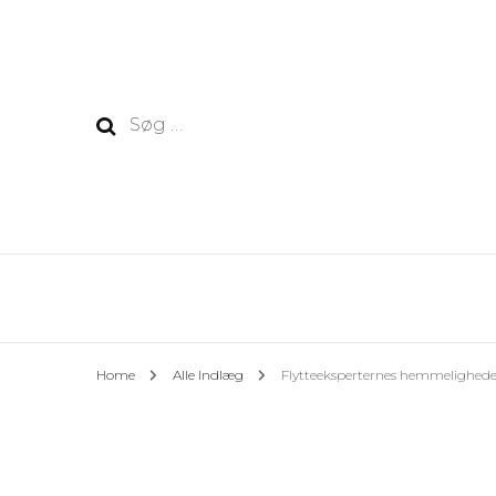
Søg
efter:
Home
Alle Indlæg
Flytteeksperternes hemmeligheder: