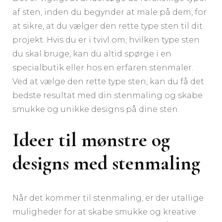
af sten, inden du begynder at male på dem, for
at sikre, at du vælger den rette type sten til dit
projekt. Hvis du er i tvivl om, hvilken type sten
du skal bruge, kan du altid spørge i en
specialbutik eller hos en erfaren stenmaler.
Ved at vælge den rette type sten, kan du få det
bedste resultat med din stenmaling og skabe
smukke og unikke designs på dine sten.
Ideer til mønstre og
designs med stenmaling
Når det kommer til stenmaling, er der utallige
muligheder for at skabe smukke og kreative