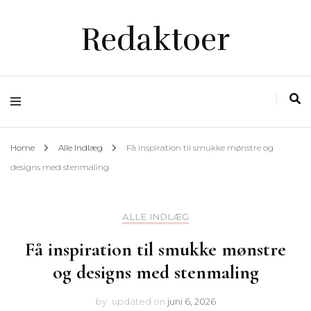
Redaktoer
Home
Alle Indlæg
Få inspiration til smukke mønstre og
designs med stenmaling
ALLE INDLÆG
Få inspiration til smukke mønstre
og designs med stenmaling
by
updated on
juni 6, 2026