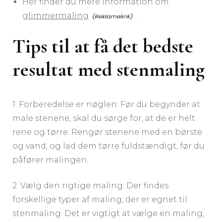
Her finder du mere information om
glimmermaling
.
Tips til at få det bedste
resultat med stenmaling
1. Forberedelse er nøglen: Før du begynder at
male stenene, skal du sørge for, at de er helt
rene og tørre. Rengør stenene med en børste
og vand, og lad dem tørre fuldstændigt, før du
påfører malingen.
2. Vælg den rigtige maling: Der findes
forskellige typer af maling, der er egnet til
stenmaling. Det er vigtigt at vælge en maling,