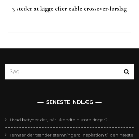
3 steder at kigge efter cable crossover-forslag
Søg
efter:
SENESTE INDLÆG
Hvad betyder det, når ukendte numre ringer?
Temaer der tænder stemningen: Inspiration til den næste