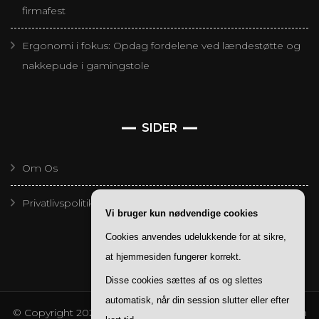
firmafest
Ergonomi i fokus: Opdag fordelene ved lændestøtte og
nakkepude i gamingstole
SIDER
Om Os
Privatlivspolitik
Vi bruger kun nødvendige cookies
Cookies anvendes udelukkende for at sikre,
at hjemmesiden fungerer korrekt.
Disse cookies sættes af os og slettes
automatisk, når din session slutter eller efter
© Copyright 2026
Redaktoer
. All Rights Reserved.
Blossom