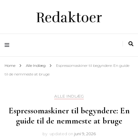
Redaktoer
Home
Alle Indlæg
Espressomaskiner til begyndere: En guide
til de nemmeste at bruge
ALLE INDLÆG
Espressomaskiner til begyndere: En
guide til de nemmeste at bruge
by
updated on
juni 9, 2026