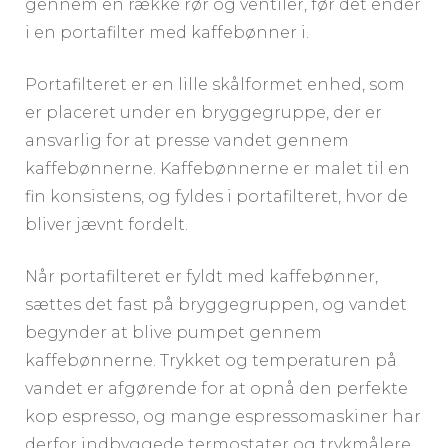
gennem en række rør og ventiler, før det ender
i en portafilter med kaffebønner i.
Portafilteret er en lille skålformet enhed, som
er placeret under en bryggegruppe, der er
ansvarlig for at presse vandet gennem
kaffebønnerne. Kaffebønnerne er malet til en
fin konsistens, og fyldes i portafilteret, hvor de
bliver jævnt fordelt.
Når portafilteret er fyldt med kaffebønner,
sættes det fast på bryggegruppen, og vandet
begynder at blive pumpet gennem
kaffebønnerne. Trykket og temperaturen på
vandet er afgørende for at opnå den perfekte
kop espresso, og mange espressomaskiner har
derfor indbyggede termostater og trykmålere